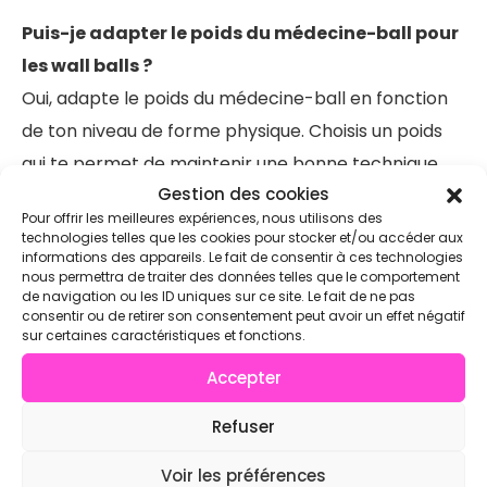
Puis-je adapter le poids du médecine-ball pour
les wall balls ?
Oui, adapte le poids du médecine-ball en fonction
de ton niveau de forme physique. Choisis un poids
qui te permet de maintenir une bonne technique
Gestion des cookies
tout au long du WOD.
Pour offrir les meilleures expériences, nous utilisons des
technologies telles que les cookies pour stocker et/ou accéder aux
informations des appareils. Le fait de consentir à ces technologies
Comment puis-je améliorer ma performance
nous permettra de traiter des données telles que le comportement
sur Kelly ?
de navigation ou les ID uniques sur ce site. Le fait de ne pas
consentir ou de retirer son consentement peut avoir un effet négatif
Pour améliorer ta performance sur Kelly, travaille
sur certaines caractéristiques et fonctions.
sur ton endurance cardiovasculaire avec des
Accepter
séances de course à pied, et améliore ta force et ta
technique sur les box jumps et les wall balls avec
Refuser
des entraînements spécifiques.
Voir les préférences