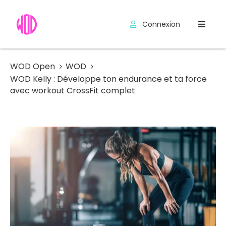
Connexion
Compétitions
Hyrox
WOD Open
WOD
WOD Kelly : Développe ton endurance et ta force
Programmes
avec workout CrossFit complet
WOD
Exercices
Outils
Codes
Promo