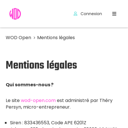
Connexion
Compétitions
WOD
WOD Open
Mentions légales
Exercices
Mentions légales
Outils
Hyrox
Qui sommes-nous ?
Codes
Promo
Le site
wod-open.com
est administré par Théry
Persyn, micro-entrepreneur.
Siren : 833436553, Code APE 6201Z