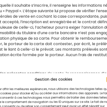
lle il souhaite s’inscrire, il renseigne les informations né
 « Paypal ». L’étape suivante lui propose de vérifier l’e
rales de vente en cochant la case correspondante, puis l
t accepté, l’inscription est enregistrée et le contrat déf
uduleuse de celle-ci, l’acheteur pourra exiger l’annulatio
nsabilité du titulaire d’une carte bancaire n’est pas eng
sation physique de sa carte. Pour obtenir le rembourseme
r, le porteur de la carte doit contester, par écrit, le pr
ntrat le liant à celle-ci le prévoit. Les montants prélevés
tion écrite formée par le porteur. Aucun frais de restit
des présentes conditions de vente, la reconnaissance d’e
’achat. L’ensemble des données fournies et la confirmati
Gestion des cookies
onique et s’il l’a renseignée sur son bon de commande, 
r offrir les meilleures expériences, nous utilisons des technologies telles q
t de son inscription.
 cookies pour stocker et/ou accéder aux informations des appareils. Le fai
consentir à ces technologies nous permettra de traiter des données telles
 le comportement de navigation ou les ID uniques sur ce site. Le fait de n
 peut le faire soit par courrier à l’adresse suivante : T
 consentir ou de retirer son consentement peut avoir un effet négatif sur