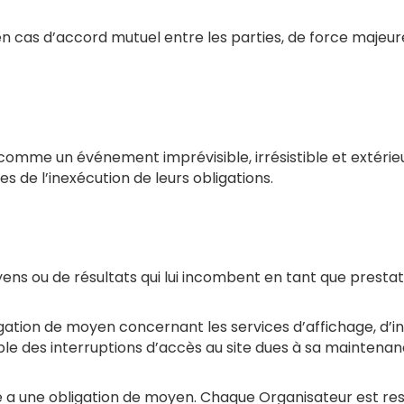
r en cas d’accord mutuel entre les parties, de force majeu
comme un événement imprévisible, irrésistible et extérie
s de l’inexécution de leurs obligations.
s ou de résultats qui lui incombent en tant que prestata
on de moyen concernant les services d’affichage, d’insc
ble des interruptions d’accès au site dues à sa maintena
é a une obligation de moyen. Chaque Organisateur est res