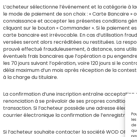
L’acheteur sélectionne l’événement et la catégorie à laque
le mode de paiement de son choix : « Carte Bancaire » ou
connaissance et accepter les présentes conditions géné
cliquant sur le bouton « Commander ». Si le paiement es
carte bancaire est irrévocable. En cas d’utilisation fra
versées seront alors recréditées ou restituées. La respo
prouvé effectué frauduleusement, à distance, sans utili
éventuels frais bancaires que l’opération a pu engendre
les 70 jours suivant l’opération, voire 120 jours si le co
délai maximum d’un mois après réception de la contesta
à la charge du titulaire.
La confirmation d’une inscription entraîne acceptation 
renonciation à se prévaloir de ses propres conditions d
transaction. Si l’acheteur possède une adresse électr
Pou
courrier électronique la confirmation de l’enregistremen
les
de 
que
Si l’acheteur souhaite contacter la société WOD OPEN, il
pas