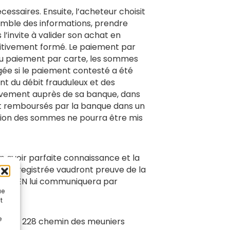
cessaires. Ensuite, l’acheteur choisit
nsemble des informations, prendre
’invite à valider son achat en
initivement formé. Le paiement par
n du paiement par carte, les sommes
agée si le paiement contesté a été
nt du débit frauduleux et des
élèvement auprès de sa banque, dans
 sont remboursés par la banque dans un
ution des sommes ne pourra être mis
n avoir parfaite connaissance et la
on enregistrée vaudront preuve de la
WOD OPEN lui communiquera par
ue
t
e
YPGRAF – 228 chemin des meuniers