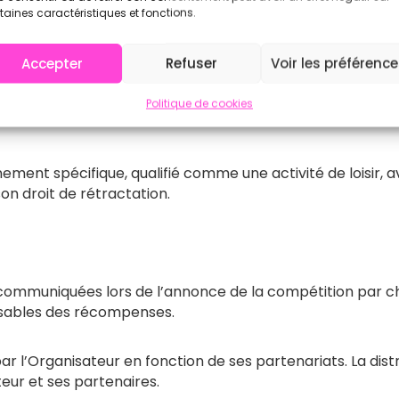
 contact@wod-open.com.
taines caractéristiques et fonctions.
Accepter
Refuser
Voir les préférenc
gueur, notamment les articles L.121-20-4 et L.121-21-8, l
Politique de cookies
nement spécifique, qualifié comme une activité de loisir,
on droit de rétractation.
ommuniquées lors de l’annonce de la compétition par c
onsables des récompenses.
 l’Organisateur en fonction de ses partenariats. La dis
ur et ses partenaires.