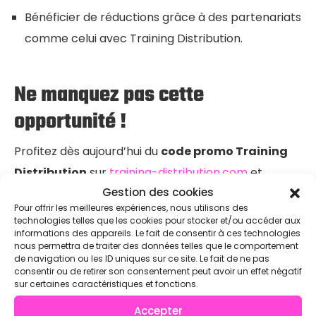
Bénéficier de réductions grâce à des partenariats
comme celui avec Training Distribution.
Ne manquez pas cette
opportunité !
Profitez dès aujourd’hui du
code promo Training
Distribution
sur
training-distribution.com
et
Gestion des cookies
boostez vos performances. Grâce à WOD-Open,
Pour offrir les meilleures expériences, nous utilisons des
l’entraînement devient encore plus accessible !
technologies telles que les cookies pour stocker et/ou accéder aux
informations des appareils. Le fait de consentir à ces technologies
nous permettra de traiter des données telles que le comportement
de navigation ou les ID uniques sur ce site. Le fait de ne pas
consentir ou de retirer son consentement peut avoir un effet négatif
sur certaines caractéristiques et fonctions.
Partager
Accepter