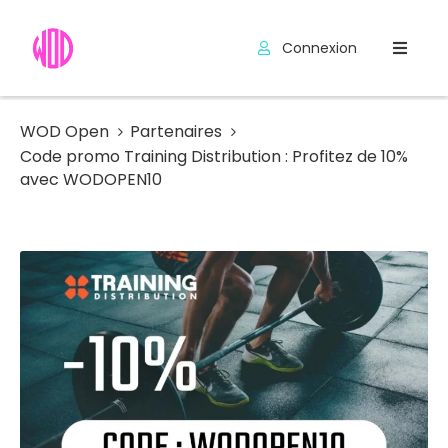
Connexion
Compétitions
Hyrox
WOD Open
Partenaires
Code promo Training Distribution : Profitez de 10%
Programmes
avec WODOPEN10
WOD
Exercices
Outils
Codes
Promo