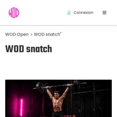
Connexion
Compétitions
Hyrox
WOD Open
WOD snatch"
WOD snatch
Programmes
WOD
Exercices
Outils
Codes
Promo