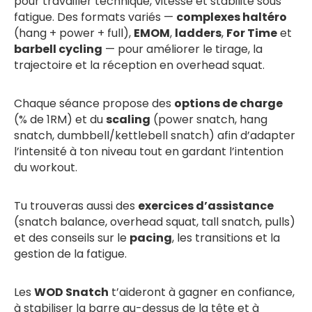
pour travailler technique, vitesse et stabilité sous
fatigue. Des formats variés —
complexes haltéro
(hang + power + full),
EMOM
,
ladders
,
For Time
et
barbell cycling
— pour améliorer le tirage, la
trajectoire et la réception en overhead squat.
Chaque séance propose des
options de charge
(% de 1RM) et du
scaling
(power snatch, hang
snatch, dumbbell/kettlebell snatch) afin d’adapter
l’intensité à ton niveau tout en gardant l’intention
du workout.
Tu trouveras aussi des
exercices d’assistance
(snatch balance, overhead squat, tall snatch, pulls)
et des conseils sur le
pacing
, les transitions et la
gestion de la fatigue.
Les
WOD Snatch
t’aideront à gagner en confiance,
à stabiliser la barre au-dessus de la tête et à