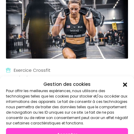
Exercice Crossfit
16/03/2025
Gestion des cookies
Pour offrir les meilleures expériences, nous utilisons des
Walking Lunges En CrossFit : La Base
technologies telles que les cookies pour stocker et/ou accéder aux
Pour Les Maîtriser À La Perfection
informations des appareils. Le fait de consentir à ces technologies
nous permettra de traiter des données telles que le comportement
de navigation ou les ID uniques sur ce site. Le fait de ne pas
Les walking lunges font partie des mouvements
consentir ou de retirer son consentement peut avoir un effet négatif
incontournables en CrossFit. Simples en
sur certaines caractéristiques et fonctions.
apparence, mais redoutables quand tu les exécutes