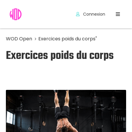
Connexion
Compétitions
Hyrox
WOD Open
Exercices poids du corps"
Exercices poids du corps
Programmes
WOD
Exercices
Outils
Codes
Promo