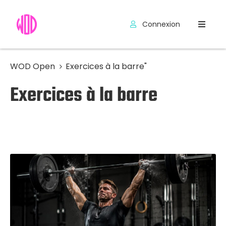
Connexion
Compétitions
Hyrox
WOD Open
Exercices à la barre"
Exercices à la barre
Programmes
WOD
Exercices
Outils
Codes
Promo