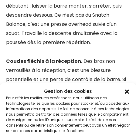
débutant : laisser la barre monter, s’arrêter, puis
descendre dessous. Ce n’est pas du Snatch
Balance, c’est une presse overhead suivie d’un
squat. Travaille la descente simultanée avec la
poussée dès la première répétition.
Coudes fléchis à la réception.
Des bras non-
verrouillés à la réception, c’est une blessure
potentielle et une perte de contrôle de la barre. Si
tu n’arrives pas à verrouiller les coudes, descends la
Gestion des cookies
charge et travaille ta mobilité overhead (épaules,
Pour offrir les meilleures expériences, nous utilisons des
technologies telles que les cookies pour stocker et/ou accéder aux
poignets) avant de remonter.
informations des appareils. Le fait de consentir à ces technologies
nous permettra de traiter des données telles que le comportement
de navigation ou les ID uniques sur ce site. Le fait de ne pas
Quelle charge utiliser au
consentir ou de retirer son consentement peut avoir un effet négatif
sur certaines caractéristiques et fonctions.