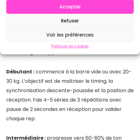
Snatch Balance ?
Accepter
Refuser
La progression au Snatch Balance se fait par
étapes, et il ne faut pas brûler les paliers. La
Voir les préférences
technique prime toujours — une réception bancale
Politique de cookies
avec 60 kg ne t’apprend rien de bon.
Débutant :
commence à la barre vide ou avec 20-
30 kg. L’objectif est de maîtriser le timing, la
synchronisation descente-poussée et la position de
réception. Fais 4-5 séries de 3 répétitions avec
pause de 2 secondes en réception pour valider
chaque rep.
Intermédiaire :
progresse vers 60-80% de ton