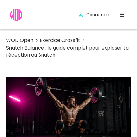
Connexion
Compétitions
Hyrox
WOD Open
Exercice Crossfit
Snatch Balance : le guide complet pour exploser ta
Programmes
réception au Snatch
WOD
Exercices
Outils
Codes
Promo