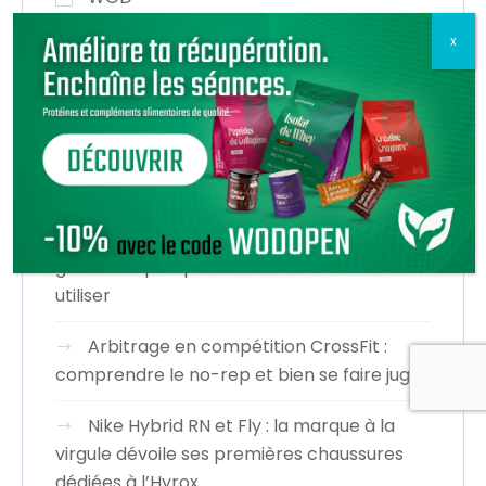
Derniers articles
Alimentation et récupération en
CrossFit : que manger pour récupérer plus
vite entre les séances
Élastiques de résistance en CrossFit : le
guide complet pour bien les choisir et les
utiliser
Arbitrage en compétition CrossFit :
comprendre le no-rep et bien se faire juger
Nike Hybrid RN et Fly : la marque à la
virgule dévoile ses premières chaussures
dédiées à l’Hyrox