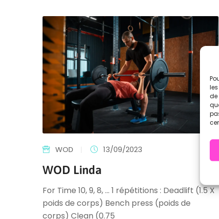
Pou
les
de 
que
pas
cer
WOD
|
13/09/2023
WOD Linda
For Time 10, 9, 8, ... 1 répétitions : Deadlift (1.5 X
poids de corps) Bench press (poids de
corps) Clean (0.75