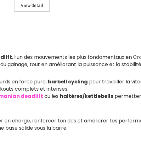
View detail
dlift
, l’un des mouvements les plus fondamentaux en Cros
u gainage, tout en améliorant la puissance et la stabilité
lourds en force pure,
barbell cycling
pour travailler la vi
kouts complets et intenses.
manian deadlift
ou les
haltères/kettlebells
permettent
r en charge, renforcer ton dos et améliorer tes performa
e base solide sous la barre.