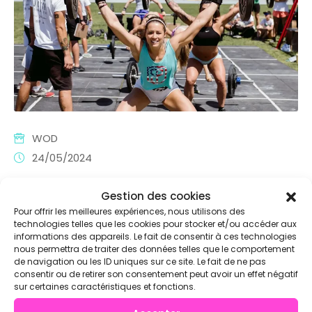
WOD
24/05/2024
WOD Nancy Crossfit : Développe Ta
Gestion des cookies
Vitesse Et Ta Force Dynamique
Pour offrir les meilleures expériences, nous utilisons des
technologies telles que les cookies pour stocker et/ou accéder aux
informations des appareils. Le fait de consentir à ces technologies
For Time - 5 tours : 400m run, 15 OHS
nous permettra de traiter des données telles que le comportement
de navigation ou les ID uniques sur ce site. Le fait de ne pas
consentir ou de retirer son consentement peut avoir un effet négatif
View detail
sur certaines caractéristiques et fonctions.