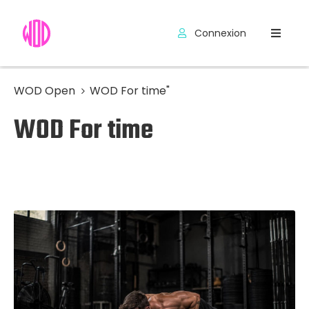
Connexion
Compétitions
Hyrox
WOD Open
WOD For time"
WOD For time
Programmes
WOD
Exercices
Outils
Codes
Promo