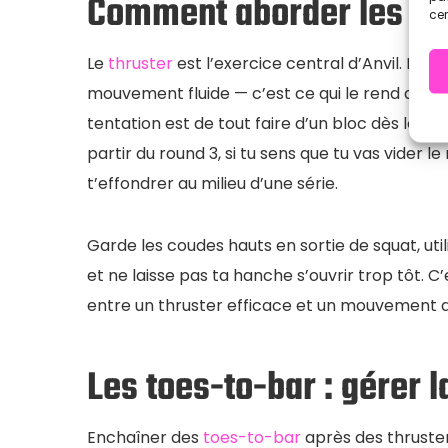
Comment aborder les thr
cer
Le
thruster
est l’exercice central d’Anvil. Il c
mouvement fluide — c’est ce qui le rend aussi e
tentation est de tout faire d’un bloc dès le dép
partir du round 3, si tu sens que tu vas vider le
t’effondrer au milieu d’une série.
Garde les coudes hauts en sortie de squat, uti
et ne laisse pas ta hanche s’ouvrir trop tôt. C’
entre un thruster efficace et un mouvement 
Les toes-to-bar : gérer l
Enchaîner des
toes-to-bar
après des thruster