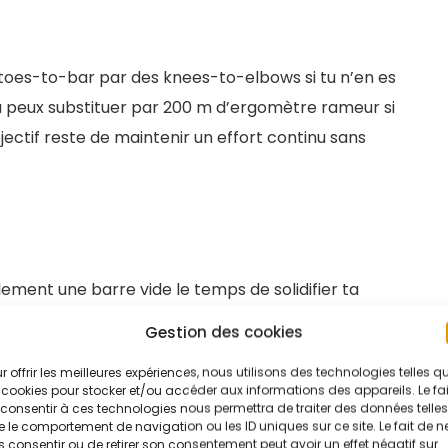
 toes-to-bar par des knees-to-elbows si tu n’en es
 tu peux substituer par 200 m d’ergomètre rameur si
jectif reste de maintenir un effort continu sans
lement une barre vide le temps de solidifier ta
it-ups stricts (7 reps également). Pour la course,
Gestion des cookies
nviennent parfaitement. L’objectif est de
r offrir les meilleures expériences, nous utilisons des technologies telles q
 cap, peu importe le tempo.
 cookies pour stocker et/ou accéder aux informations des appareils. Le fai
consentir à ces technologies nous permettra de traiter des données telles
 le comportement de navigation ou les ID uniques sur ce site. Le fait de n
 consentir ou de retirer son consentement peut avoir un effet négatif sur