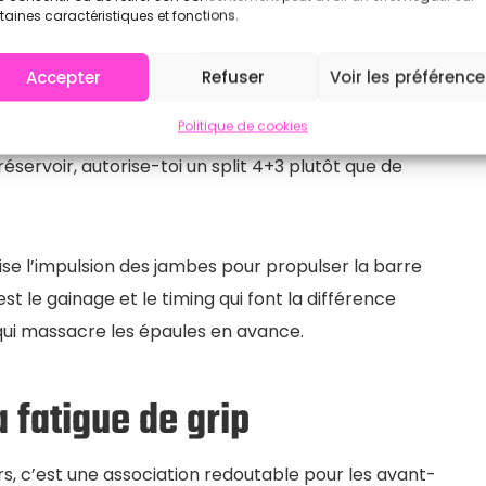
usters dans Anvil
taines caractéristiques et fonctions.
ombine un front squat et un push press en un seul
Accepter
Refuser
Voir les préférenc
xigeant sur le plan énergétique. Sur 7 reps, la
Politique de cookies
art. C’est la bonne stratégie aux rounds 1 et 2. À
 réservoir, autorise-toi un split 4+3 plutôt que de
lise l’impulsion des jambes pour propulser la barre
est le gainage et le timing qui font la différence
qui massacre les épaules en avance.
a fatigue de grip
s, c’est une association redoutable pour les avant-