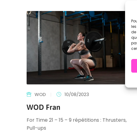
Pou
les
de 
que
pas
cer
WOD
|
10/08/2023
WOD Fran
For Time 21 – 15 – 9 répétitions : Thrusters,
Pull-ups