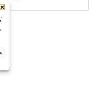
ue
t
e
es