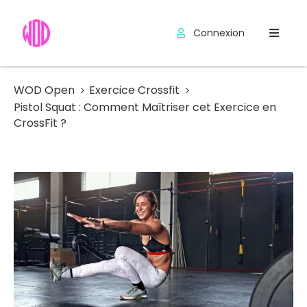
Connexion
Compétitions
Hyrox
WOD Open
Exercice Crossfit
Pistol Squat : Comment Maîtriser cet Exercice en
Programmes
CrossFit ?
WOD
Exercices
Outils
Codes
Promo