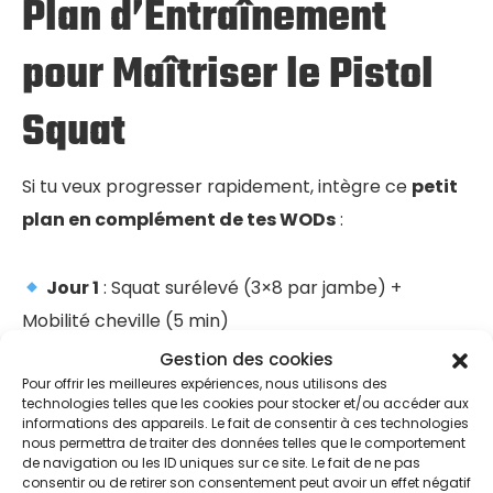
Plan d’Entraînement
pour Maîtriser le Pistol
Squat
Si tu veux progresser rapidement, intègre ce
petit
plan en complément de tes WODs
:
Jour 1
: Squat surélevé (3×8 par jambe) +
Mobilité cheville (5 min)
Jour 2
: Eccentriques lents (3×5 par jambe) +
Gestion des cookies
Gainage dynamique (3x30s)
Pour offrir les meilleures expériences, nous utilisons des
technologies telles que les cookies pour stocker et/ou accéder aux
Jour 3
: Pistol squat assisté (3×6) + Étirements
informations des appareils. Le fait de consentir à ces technologies
nous permettra de traiter des données telles que le comportement
hanches et chevilles (5 min)
de navigation ou les ID uniques sur ce site. Le fait de ne pas
Jour 4
: Teste tes pistol squats et ajuste en
consentir ou de retirer son consentement peut avoir un effet négatif