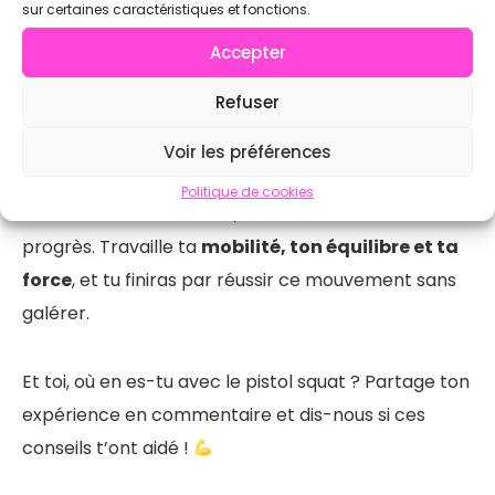
sur certaines caractéristiques et fonctions.
fonction de tes sensations
Accepter
Refuser
Conclusion
Voir les préférences
Le
pistol squat
demande patience et régularité,
Politique de cookies
mais avec ces exercices, tu vas vite voir des
progrès. Travaille ta
mobilité, ton équilibre et ta
force
, et tu finiras par réussir ce mouvement sans
galérer.
Et toi, où en es-tu avec le pistol squat ? Partage ton
expérience en commentaire et dis-nous si ces
conseils t’ont aidé !