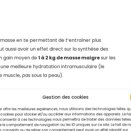
e masse en te permettant de t’entraîner plus
t aussi avoir un effet direct sur la synthèse des
un gain moyen de
1 à 2 kg de masse maigre
sur les
une meilleure hydratation intramusculaire (le
e muscle, pas sous la peau).
laires
Gestion des cookies
r offrir les meilleures expériences, nous utilisons des technologies telles q
 limite les marqueurs d’inflammation et les
 cookies pour stocker et/ou accéder aux informations des appareils. Le fai
. Moins de courbatures, récupération plus rapide
consentir à ces technologies nous permettra de traiter des données telles
 le comportement de navigation ou les ID uniques sur ce site. Le fait de n
t 4 à 6 fois par semaine, c’est un bénéfice non
 consentir ou de retirer son consentement peut avoir un effet négatif sur