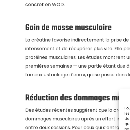
concret en WOD.
Gain de masse musculaire
La créatine favorise indirectement la prise d
intensément et de récupérer plus vite. Elle peu
protéines musculaires. Les études montrent 
premières semaines — une partie étant due à 
fameux « stockage d’eau », qui se passe dans l
Réduction des dommages muscu
Pou
Des études récentes suggèrent que la créatine
les
dommages musculaires après un effort intense
de 
que
entre deux sessions. Pour ceux qui s’entraînen
pas