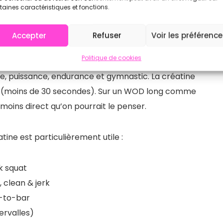
taines caractéristiques et fonctions.
Accepter
Refuser
Voir les préférenc
st-ce vraiment adapté ?
Politique de cookies
rce, puissance, endurance et gymnastic. La créatine
ses (moins de 30 secondes). Sur un WOD long comme
 moins direct qu’on pourrait le penser.
tine est particulièrement utile :
ck squat
 clean & jerk
s-to-bar
ervalles)