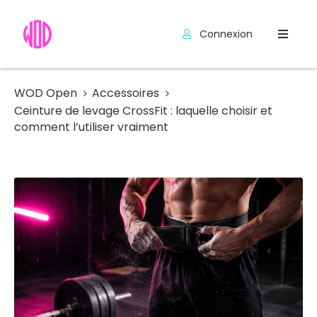
Connexion
Compétitions
Hyrox
WOD Open
Accessoires
Ceinture de levage CrossFit : laquelle choisir et
Programmes
comment l’utiliser vraiment
WOD
Exercices
Outils
Codes
Promo