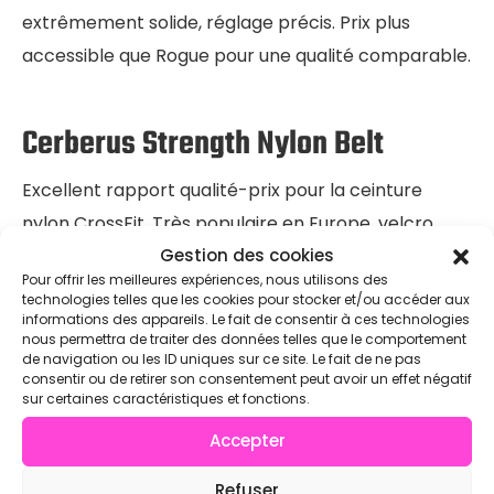
extrêmement solide, réglage précis. Prix plus
accessible que Rogue pour une qualité comparable.
Cerberus Strength Nylon Belt
Excellent rapport qualité-prix pour la ceinture
nylon CrossFit. Très populaire en Europe, velcro
Gestion des cookies
robuste qui tient dans le temps, bon maintien
Pour offrir les meilleures expériences, nous utilisons des
jusqu’à des charges sérieuses.
technologies telles que les cookies pour stocker et/ou accéder aux
informations des appareils. Le fait de consentir à ces technologies
nous permettra de traiter des données telles que le comportement
de navigation ou les ID uniques sur ce site. Le fait de ne pas
Contraintes budget
consentir ou de retirer son consentement peut avoir un effet négatif
sur certaines caractéristiques et fonctions.
Si tu débutes, une ceinture nylon d’entrée de
Accepter
gamme à 30-40 € suffit pour commencer. Évite les
ceintures trop fines (moins de 4 cm dans le dos)
Refuser