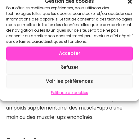
Gestion des cookies
spécifiques pour les épaules, le dos et les bras. De
Pour offrir les meilleures expériences, nous utilisons des
plus, effectuez des exercices de mobilité pour vous
technologies telles que les cookies pour stocker et/ou accéder aux
informations des appareils. Le fait de consentir à ces technologies
assurer que vos articulations sont prêtes à
nous permettra de traiter des données telles que le comportement
de navigation ou les ID uniques sur ce site. Le fait de ne pas
supporter l’effort.
consentir ou de retirer son consentement peut avoir un effet négatif
sur certaines caractéristiques et fonctions.
Accepter
Variations d’entraînement
Refuser
Une fois que vous avez maîtrisé les muscle-ups de
base, vous pouvez explorer différentes variations
Voir les préférences
pour augmenter la difficulté et continuer à
Politique de cookies
progresser. Cela peut inclure des muscle-ups avec
un poids supplémentaire, des muscle-ups à une
main ou des muscle-ups enchaînés.