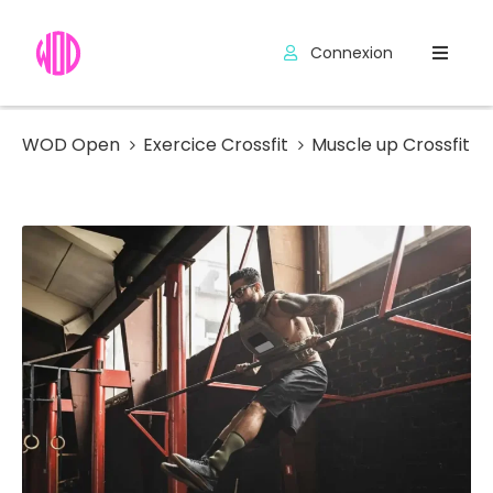
Connexion
Compétitions
Hyrox
WOD Open
Exercice Crossfit
Muscle up Crossfit
Programmes
WOD
Exercices
Outils
Codes
Promo