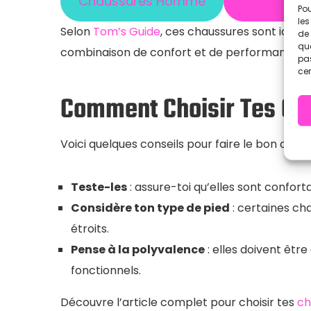
Chaussures Homme
Chaussur
Pou
les
Selon
Tom’s Guide
, ces chaussures sont idéal
de 
que
combinaison de confort et de performance.​
pas
cer
Comment Choisir Tes C
Voici quelques conseils pour faire le bon choix 
Teste-les
: assure-toi qu’elles sont confort
Considère ton type de pied
: certaines ch
étroits.
Pense à la polyvalence
: elles doivent être
fonctionnels.
Découvre l’article complet pour choisir tes
ch