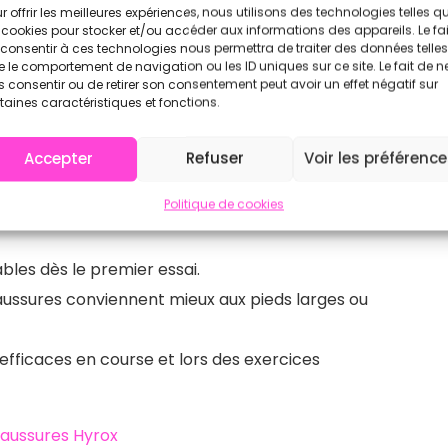
es Femme
r offrir les meilleures expériences, nous utilisons des technologies telles q
 cookies pour stocker et/ou accéder aux informations des appareils. Le fai
es pour les compétitions HYROX grâce à leur
consentir à ces technologies nous permettra de traiter des données telles
 le comportement de navigation ou les ID uniques sur ce site. Le fait de n
 consentir ou de retirer son consentement peut avoir un effet négatif sur
taines caractéristiques et fonctions.
haussures pour HYROX
Accepter
Refuser
Voir les préférenc
Politique de cookies
:
ables dès le premier essai.
aussures conviennent mieux aux pieds larges ou
 efficaces en course et lors des exercices
aussures Hyrox