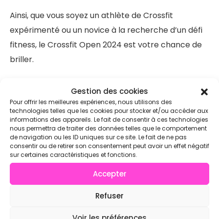
Ainsi, que vous soyez un athlète de Crossfit
expérimenté ou un novice à la recherche d’un défi
fitness, le Crossfit Open 2024 est votre chance de
briller.
Le but ultime des Crossfit Open et de décrocher
Gestion des cookies
Pour offrir les meilleures expériences, nous utilisons des
une place pour les
Crossfit Games
! Pour cela il
technologies telles que les cookies pour stocker et/ou accéder aux
faut pouvoir se classer parmi les meilleurs athlètes
informations des appareils. Le fait de consentir à ces technologies
nous permettra de traiter des données telles que le comportement
de sa catégorie : Rx, scales, âge….
de navigation ou les ID uniques sur ce site. Le fait de ne pas
consentir ou de retirer son consentement peut avoir un effet négatif
sur certaines caractéristiques et fonctions.
Conclusion
Accepter
Le Crossfit Open 2024 promet d’être une
Refuser
expérience inoubliable pour les athlètes du monde
Voir les préférences