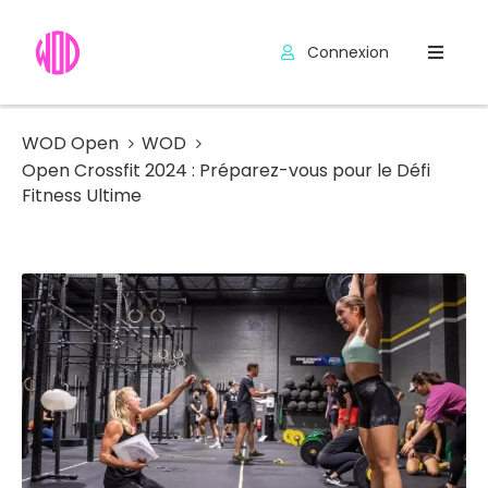
Connexion
Compétitions
Hyrox
WOD Open
WOD
Open Crossfit 2024 : Préparez-vous pour le Défi
Programmes
Fitness Ultime
WOD
Exercices
Outils
Codes
Promo