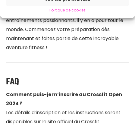
entier. Avec des catégories d’âge élargies, une
Politique de cookies
division des athlètes adaptatifs, et des
entraînements passionnants, il y en a pour tout le
monde. Commencez votre préparation dès
maintenant et faites partie de cette incroyable
aventure fitness !
FAQ
Comment puis-je m’inscrire au Crossfit Open
2024 ?
Les détails d’inscription et les instructions seront
disponibles sur le site officiel du Crossfit.