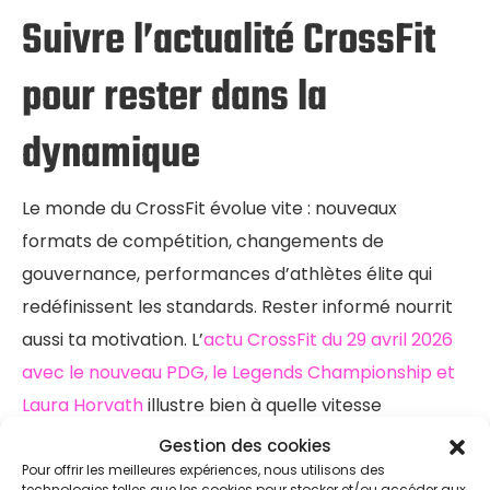
Suivre l’actualité CrossFit
pour rester dans la
dynamique
Le monde du CrossFit évolue vite : nouveaux
formats de compétition, changements de
gouvernance, performances d’athlètes élite qui
redéfinissent les standards. Rester informé nourrit
aussi ta motivation. L’
actu CrossFit du 29 avril 2026
avec le nouveau PDG, le Legends Championship et
Laura Horvath
illustre bien à quelle vitesse
l’écosystème se transforme. Ces évolutions
Gestion des cookies
impactent les formats de compétition et,
Pour offrir les meilleures expériences, nous utilisons des
technologies telles que les cookies pour stocker et/ou accéder aux