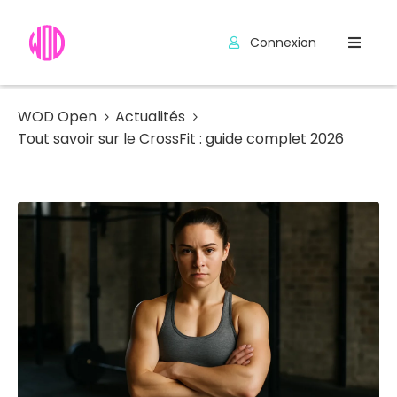
Connexion
Compétitions
Hyrox
WOD Open
Actualités
Tout savoir sur le CrossFit : guide complet 2026
Programmes
WOD
Exercices
Outils
Codes
Promo