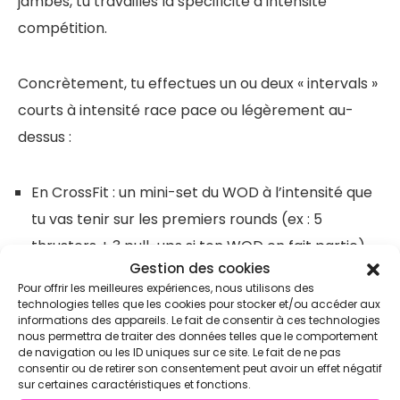
jambes, tu travailles la spécificité à intensité
compétition.
Concrètement, tu effectues un ou deux « intervals »
courts à intensité race pace ou légèrement au-
dessus :
En CrossFit : un mini-set du WOD à l’intensité que
tu vas tenir sur les premiers rounds (ex : 5
thrusters + 3 pull-ups si ton WOD en fait partie).
Gestion des cookies
Un seul set, pour activer — pas pour fatiguer.
Pour offrir les meilleures expériences, nous utilisons des
En Hyrox : un effort de 60 secondes à race pace
technologies telles que les cookies pour stocker et/ou accéder aux
informations des appareils. Le fait de consentir à ces technologies
sur le Ski Erg ou le Rowing, suivi d’une récupération
nous permettra de traiter des données telles que le comportement
complète.
de navigation ou les ID uniques sur ce site. Le fait de ne pas
consentir ou de retirer son consentement peut avoir un effet négatif
sur certaines caractéristiques et fonctions.
L’objectif de ce pic d’intensité est d’amorcer ton