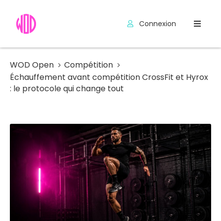
Connexion
Compétitions
Hyrox
WOD Open
Compétition
Échauffement avant compétition CrossFit et Hyrox
Programmes
: le protocole qui change tout
WOD
Exercices
Outils
Codes
Promo