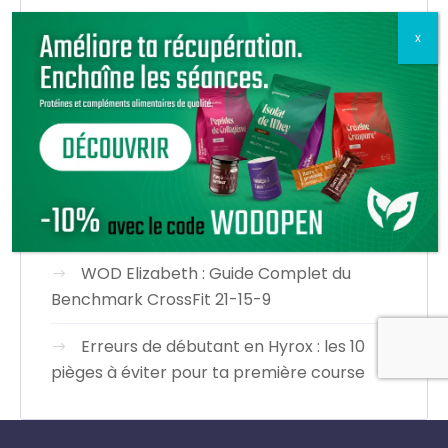
Arbitrage en compétition CrossFit :
comprendre le no-rep et bien se faire juger
Nike Hybrid RN et Fly : la marque à la
virgule dévoile ses premières chaussures
dédiées à l’Hyrox
Assault Bike en CrossFit : Technique,
Respiration et Pacing pour Ne Plus Cramer
WOD Elizabeth : Guide Complet du
Benchmark CrossFit 21-15-9
Erreurs de débutant en Hyrox : les 10
pièges à éviter pour ta première course