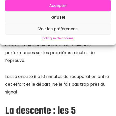
Accepter
système cardiovasculaire — le fameux « priming ».
Des études en physiologie du sport montrent que
Refuser
cet effort court à haute intensité (le priming)
Voir les préférences
améliore la disponibilité de l’oxygène dès les
premières secondes d’effort, ce qui se traduit par
Politique de cookies
un start moins douloureux et de meilleures
performances sur les premières minutes de
l’épreuve.
Laisse ensuite 8 à 10 minutes de récupération entre
cet effort et le départ. Ne le fais pas trop près du
signal.
La descente : les 5