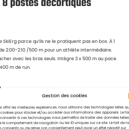
s 8 postes décortiqués
SkiErg parce qu’ils ne le pratiquent pas en box. À 1
de 2:00-2:10 /500 m pour un athlète intermédiaire.
acher avec les bras seuls. Intègre 3 x 500 m au pace
400 m de run.
)
Gestion des cookies
viduel. Le sled push se gagne à l’accélération
r offrir les meilleures expériences, nous utilisons des technologies telles q
viron 45°). En CrossFit, simule-le avec des poussées
 cookies pour stocker et/ou accéder aux informations des appareils. Le fai
consentir à ces technologies nous permettra de traiter des données telles
rowler push. Ne jamais se relever en cours d’effort :
 le comportement de navigation ou les ID uniques sur ce site. Le fait de n
 consentir ou de retirer son consentement peut avoir un effet négatif sur