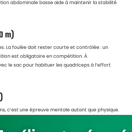
ion abdominale basse aide à maintenir la stabilité
0 m)
 La foulée doit rester courte et contrôlée : un
ition est obligatoire en compétition. À
ec le sac pour habituer les quadriceps à l’effort
)
ions, c’est une épreuve mentale autant que physique.
. Stratégie recommandée : séries de 20-15-15-15-
s plutôt qu’un lâcher complet de balle. Les