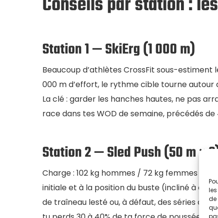
Conseils par station : le
Station 1 — SkiErg (1 000 m)
Beaucoup d’athlètes CrossFit sous-estiment le 
000 m d’effort, le rythme cible tourne autour 
La clé : garder les hanches hautes, ne pas arr
race dans tes WOD de semaine, précédés de 
Station 2 — Sled Push (50 m × 2
Charge : 102 kg hommes / 72 kg femmes en indi
Pou
initiale et à la position du buste (incliné à en
les
de 
de traîneau lesté ou, à défaut, des séries de p
que
tu perds 30 à 40% de ta force de poussée.
pas