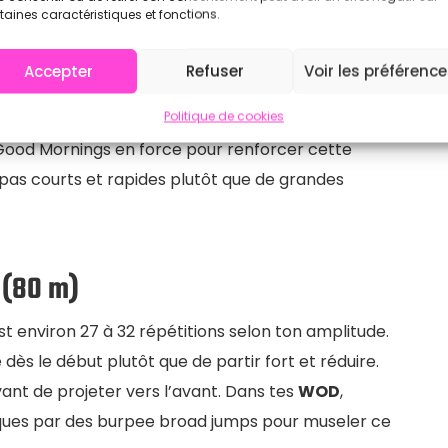
taines caractéristiques et fonctions.
Accepter
Refuser
Voir les préférenc
Politique de cookies
 ischio-jambiers et les fessiers en position semi-
s Good Mornings en force pour renforcer cette
pas courts et rapides plutôt que de grandes
 (80 m)
t environ 27 à 32 répétitions selon ton amplitude.
dès le début plutôt que de partir fort et réduire.
avant de projeter vers l’avant. Dans tes
WOD
,
ques par des burpee broad jumps pour museler ce