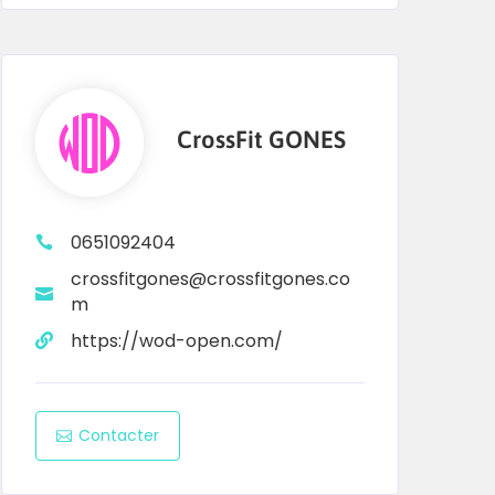
CrossFit GONES
0651092404
crossfitgones@crossfitgones.co
m
https://wod-open.com/
Contacter