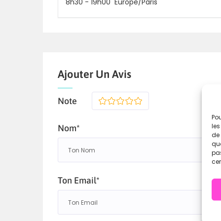
8h30
-
19h00
Europe/Paris
Ajouter Un Avis
Note
1
2
3
4
5
Pou
les
Nom*
de 
que
pas
cer
Ton Email*