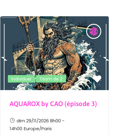
Individuel
Team de 2
AQUAROX by CAO (épisode 3)
L
E
dim 29/11/2026 8h00 -
14h00
Europe/Paris