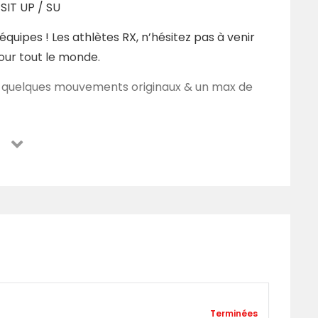
SIT UP / SU
quipes ! Les athlètes RX, n’hésitez pas à venir
our tout le monde.
s.. quelques mouvements originaux & un max de
i 13 Décembre et/ou votre
pour venir tester votre
5
Terminées