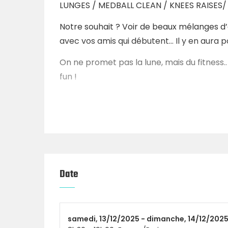
LUNGES / MEDBALL CLEAN / KNEES RAISES/ 
Notre souhait ? Voir de beaux mélanges d’é
avec vos amis qui débutent… Il y en aura p
On ne promet pas la lune, mais du fitnes
fun !
Réservez votre Samed
Dimanche 14 Décembre 
Date
fitness !
CrossFit GONES
samedi,
13/12/2025 -
dimanche,
14/12/202