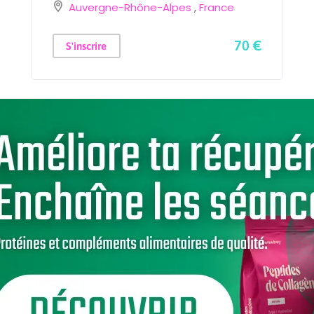
Auvergne-Rhône-Alpes
,
France
70 €
S'inscrire