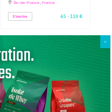
Île-de-France
,
France
2
65 - 110 €
S'inscrire