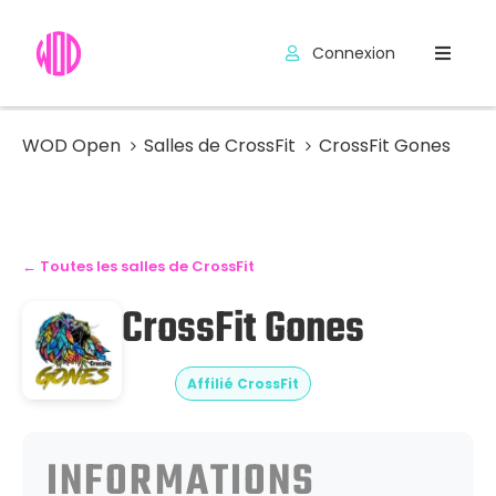
Connexion
Compétitions
Hyrox
WOD Open
Salles de CrossFit
CrossFit Gones
Programmes
WOD
← Toutes les salles de CrossFit
Exercices
CrossFit Gones
Outils
Codes
Affilié CrossFit
Promo
INFORMATIONS