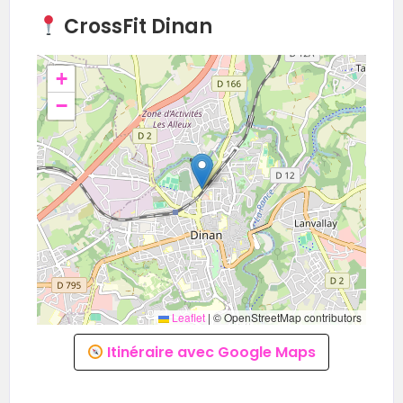
CrossFit Dinan
+
−
Leaflet
|
© OpenStreetMap contributors
Itinéraire avec Google Maps