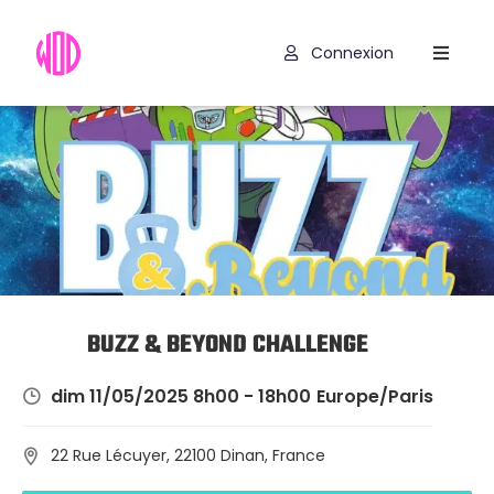
Connexion
Compétitions
Hyrox
Programmes
WOD
Exercices
Outils
BUZZ & BEYOND CHALLENGE
Codes
dim 11/05/2025 8h00 - 18h00
Europe/Paris
Promo
22 Rue Lécuyer, 22100 Dinan, France