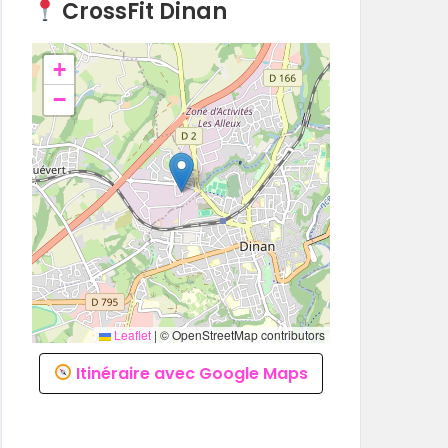
CrossFit Dinan
+
−
Leaflet
|
© OpenStreetMap contributors
Itinéraire avec Google Maps