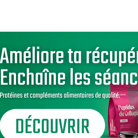
a pratique du CrossFit
tion
on
n cas d’empêchement (avec accord de
r ?