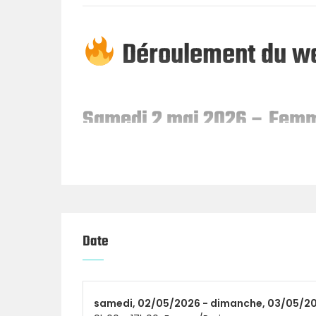
Déroulement du w
Samedi 2 mai 2026 – Fem
Catégories :
Scaled / Inter / RX
Dimanche 3 mai 2026 – H
Catégories :
Inter / RX
Date
Chaque journée propose :
Un accueil des athlètes à
8h00
samedi,
02/05/2026 -
dimanche,
03/05/2