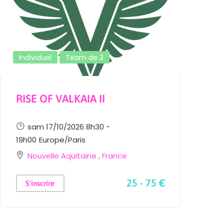
Individuel
Team de 3
RISE OF VALKAIA II
sam 17/10/2026 8h30 -
19h00
Europe/Paris
Nouvelle Aquitaine
,
France
1
25 - 75 €
S'inscrire
F