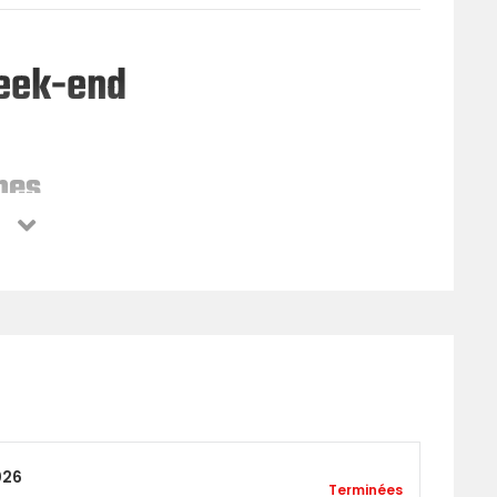
eek-end
mes
ommes
026
Terminées