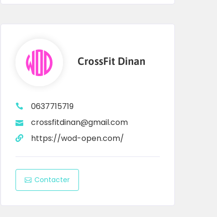
CrossFit Dinan
0637715719
crossfitdinan@gmail.com
https://wod-open.com/
Contacter