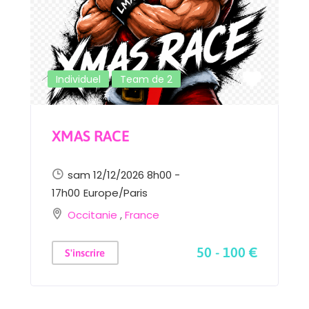
alk
Individuel
Team de 2
XMAS RACE
sam 12/12/2026 8h00 -
17h00
Europe/Paris
l
Occitanie
,
France
50 - 100 €
S'inscrire