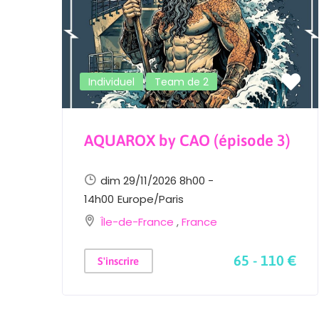
Knee raises / Single unders / Half Wall W
High box step-ups
C&J : 25 kg
Individuel
Team de 2
Snatch : 15 kg
DB : 2×7,5 kg
AQUAROX by CAO (épisode 3)
KB : 2×8 kg
dim 29/11/2026 8h00 -
14h00
Europe/Paris
Matériel personne
Île-de-France
,
France
Les athlètes doivent apporter :
65 - 110 €
S'inscrire
Corde à sauter
 €