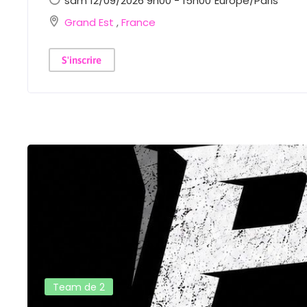
sam 12/09/2026 9h00 - 15h00
Europe/Paris
Grand Est
,
France
S'inscrire
Team de 2