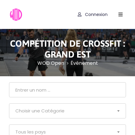
Connexion
Compétitions
Hyrox
COMPÉTITION DE CROSSFIT :
Programmes
GRAND EST
WOD Open
Événement
WOD
Exercices
Outils
Codes
Choisir une Catégorie
Promo
Tous les pays