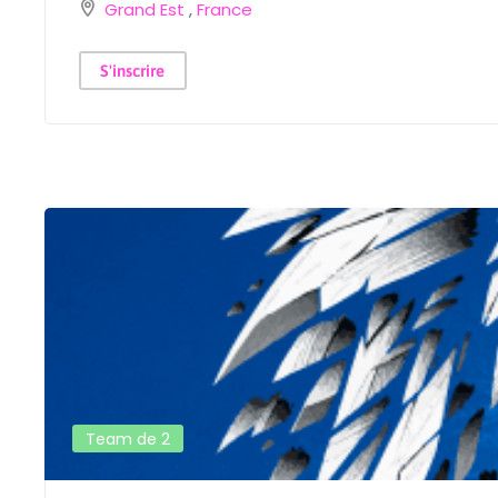
Grand Est
,
France
S'inscrire
Team de 2