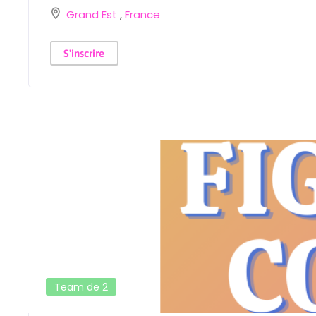
Grand Est
,
France
S'inscrire
Team de 2