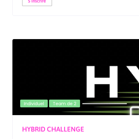
S'inscrire
Individuel
Team de 2
HYBRID CHALLENGE