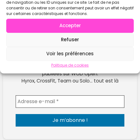
de navigation ou les ID uniques sur ce site. Le fait de ne pas
consentir ou de retirer son consentement peut avoir un effet négatif
sur certaines caractéristiques et fonctions.
Accepter
Refuser
Voir les préférences
Ne rate plus les prochaines compétitions !
Politique de cookies
Reçois chaque semaine les nouvelles compètes
publiées sur WOD Open.
Hyrox, CrossFit, Team ou Solo… tout est là
Envoyer l'email