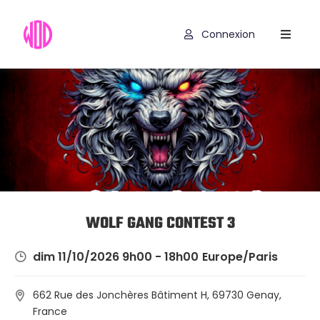
Connexion
Compétitions
WOD
Exercices
Outils
Hyrox
Codes
WOLF GANG CONTEST 3
Promo
dim 11/10/2026 9h00 - 18h00
Europe/Paris
662 Rue des Jonchères Bâtiment H, 69730 Genay,
France