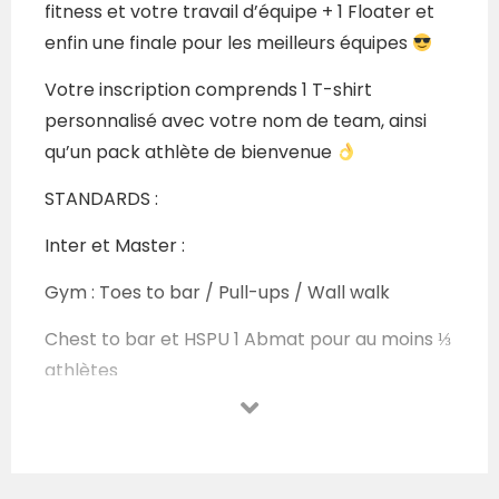
fitness et votre travail d’équipe + 1 Floater et
enfin une finale pour les meilleurs équipes
Votre inscription comprends 1 T-shirt
personnalisé avec votre nom de team, ainsi
qu’un pack athlète de bienvenue
STANDARDS :
Inter et Master :
Gym : Toes to bar / Pull-ups / Wall walk
Chest to bar et HSPU 1 Abmat pour au moins ⅓
athlètes
Haltero : Snatch @25/35kg et Clean&Jerk
@35/50kg
RX :