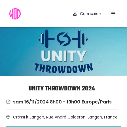
Connexion
Compétitions
Hyrox
Programmes
WOD
Exercices
Outils
UNITY THROWDOWN 2024
Codes
sam 16/11/2024 8h00 - 19h00
Europe/Paris
Promo
CrossFit Langon, Rue André Calderon, Langon, France