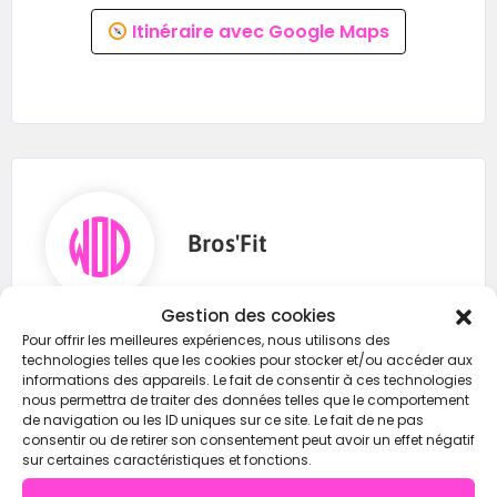
Itinéraire avec Google Maps
Bros'Fit
Gestion des cookies
Pour offrir les meilleures expériences, nous utilisons des
0768243174
technologies telles que les cookies pour stocker et/ou accéder aux
informations des appareils. Le fait de consentir à ces technologies
07 68 24 31 74
nous permettra de traiter des données telles que le comportement
https://wod-open.com/
de navigation ou les ID uniques sur ce site. Le fait de ne pas
consentir ou de retirer son consentement peut avoir un effet négatif
sur certaines caractéristiques et fonctions.