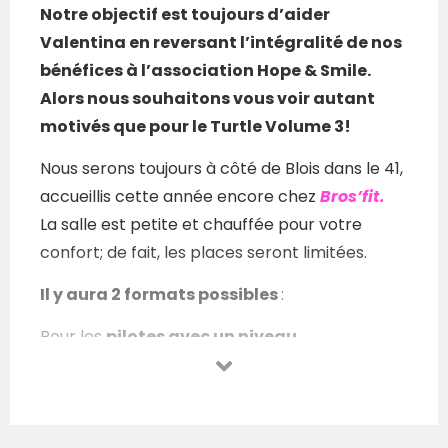
Notre objectif est toujours d’aider
Valentina en reversant l’intégralité de nos
bénéfices à l’association Hope & Smile.
Alors n
ous souhaitons vous voir autant
motivés que pour le Turtle Volume 3!
Nous serons toujours à côté de Blois dans le 41,
accueillis cette année encore chez
Bros’fit.
La salle est petite et chauffée pour votre
confort; de fait, les places seront limitées.
Il y aura 2 formats possibles
:
Pour les
pilotes
avec un niveau
RX,
endurants, runners, rameurs, avec du grip
dans les doigts, et pleins d’autres
qualités…,
femme ou homme, en