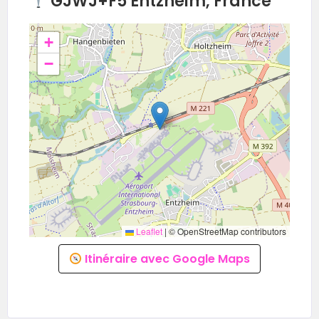
GJWJ+F5 Entzheim, France
+
−
Leaflet
|
© OpenStreetMap contributors
Itinéraire avec Google Maps