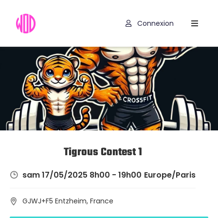
Connexion
Compétitions
Hyrox
Programmes
WOD
Exercices
Outils
Tigrous Contest 1
Codes
sam 17/05/2025 8h00 - 19h00
Europe/Paris
Promo
GJWJ+F5 Entzheim, France