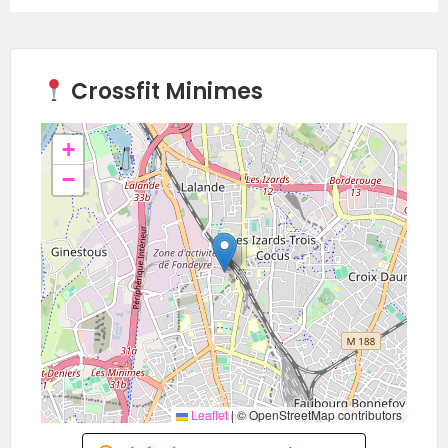
Crossfit Minimes
+
−
Leaflet
|
© OpenStreetMap contributors