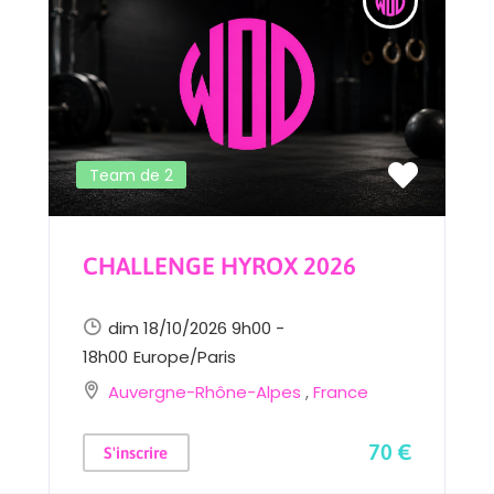
Team de 2
CHALLENGE HYROX 2026
dim 18/10/2026 9h00 -
18h00
Europe/Paris
Auvergne-Rhône-Alpes
,
France
70 €
S'inscrire