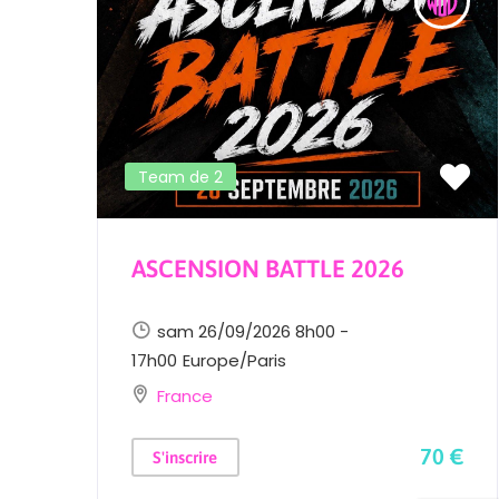
Team de 2
ASCENSION BATTLE 2026
sam 26/09/2026 8h00 -
17h00
Europe/Paris
France
 €
70 €
S'inscrire