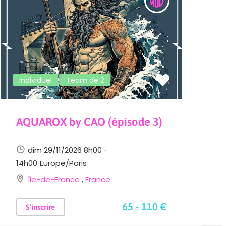
Individuel
Team de 2
AQUAROX by CAO (épisode 3)
L
E
dim 29/11/2026 8h00 -
14h00
Europe/Paris
Île-de-France
,
France
2
65 - 110 €
S'inscrire