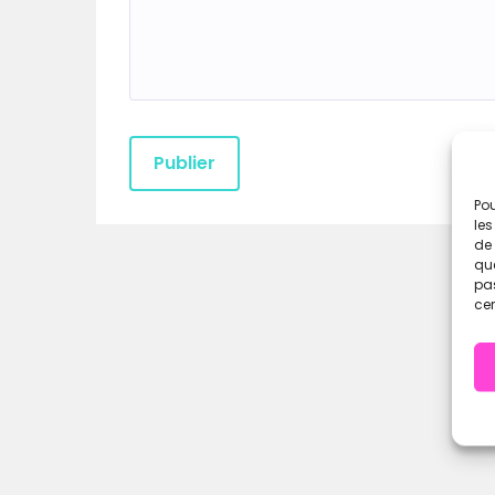
Pou
les
de 
que
pas
cer