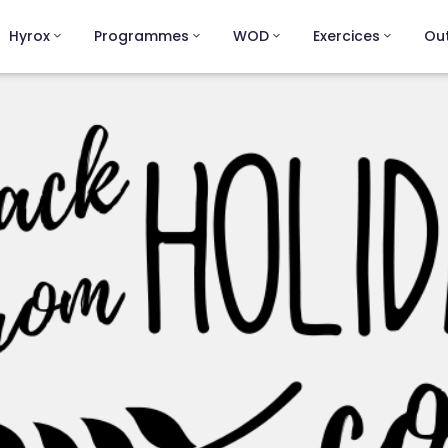
Hyrox
Programmes
WOD
Exercices
Out