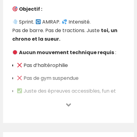
Objectif :
Sprint.
AMRAP.
Intensité.
Pas de barre. Pas de tractions. Juste
toi, un
chrono et la sueur.
Aucun mouvement technique requis
:
Pas d’haltérophilie
Pas de gym suspendue
Juste des épreuves accessibles, fun et
intenses (ergo, burpees, box, etc.)
Le seul prérequis :
se dépasser et tout
donner !