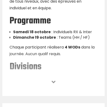
de tous niveaux, avec des épreuves en
individuel et en équipe.
Programme
Samedi 18 octobre
: Individuels RX & Inter
Dimanche 19 octobre
: Teams (HH / HF)
Chaque participant réalisera
4 WODs
dans la
journée. Aucun qualif requis.
Divisions
Indiv Femme RX – 18 places
Indiv Femme Inter – 18 places
Indiv Homme RX – 24 places
Indiv Homme Inter – 24 places
Team HH – 30 places
Team HF – 30 places