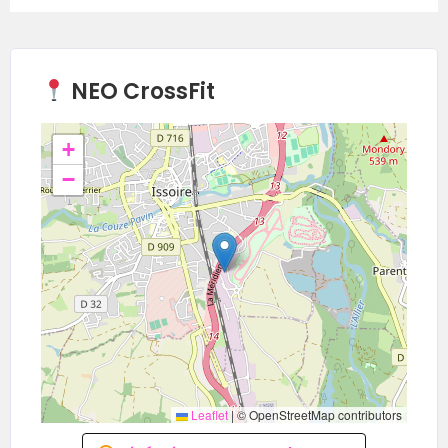
NEO CrossFit
+
−
Leaflet
|
© OpenStreetMap contributors