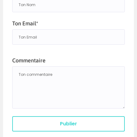
Neo CrossFit
, 318 bis rue Albert de Dion,
63500 Issoire (Puy-de-Dôme)
Ton Email*
Commentaire