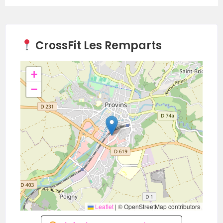
CrossFit Les Remparts
+
−
Leaflet
|
© OpenStreetMap contributors