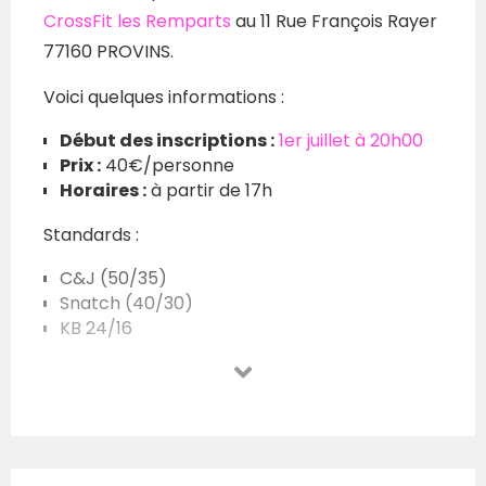
CrossFit les Remparts
au 11 Rue François Rayer
77160 PROVINS.
Voici quelques informations :
Début des inscriptions :
1er juillet à 20h00
Prix :
40€/personne
Horaires :
à partir de 17h
Standards :
C&J (50/35)
Snatch (40/30)
KB 24/16
DB 22.5/15
2 Athlètes sur 4 : T2B, C2B
1 Athlète sur 4 : HSW, Bar Muscle Up
Il y aura 5 WOD et pas de finale !