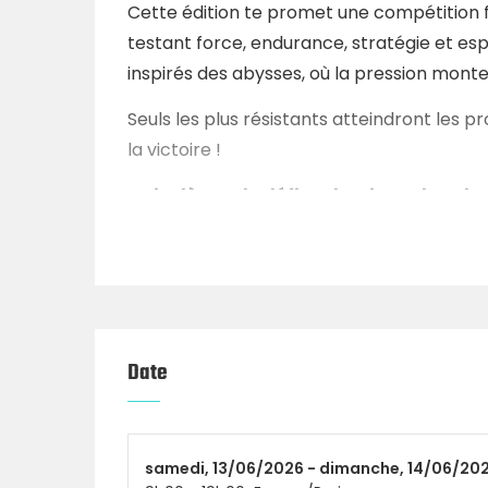
Cette édition te promet une compétition f
testant force, endurance, stratégie et espr
inspirés des abysses, où la pression monte
Seuls les plus résistants atteindront les 
la victoire !
Qui relèvera le défi et dominera les aby
Inscriptions
Ouverture des inscriptions le Dimanche 11 
Date
Catégories
50 équipes
de 2 :
samedi,
13/06/2026 -
dimanche,
14/06/20