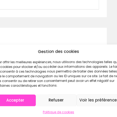
ais il sera possible de modifier les WODs :
Gestion des cookies
r offrir les meilleures expériences, nous utilisons des technologies telles q
 cookies pour stocker et/ou accéder aux informations des appareils. Le fai
consentir à ces technologies nous permettra de traiter des données telles
 le comportement de navigation ou les ID uniques sur ce site. Le fait de n
 consentir ou de retirer son consentement peut avoir un effet négatif sur
taines caractéristiques et fonctions.
Accepter
Refuser
Voir les préférenc
Politique de cookies
35 kgs – Snatch
40 /
25 kgs