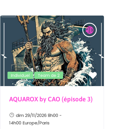
Individuel
Team de 2
AQUAROX by CAO (épisode 3)
L
E
dim 29/11/2026 8h00 -
14h00
Europe/Paris