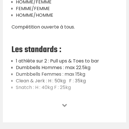
HOMME/FEMME
FEMME/FEMME
HOMME/HOMME
Compétition ouverte à tous.
Les standards :
1 athlète sur 2 : Pull ups & Toes to bar
Dumbbells Hommes : max 22.5kg
Dumbbells Femmes : max 15kg
Clean & Jerk : H : 50kg F : 35kg
Snatch : H : 40kg F : 25kg
Au niveau des standards : les charges
indiquées doivent représenter environ 70-80
% de ton RM sur les mouvements. Comment
calculer son 1RM
?