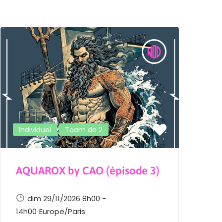
Individuel
Team de 2
AQUAROX by CAO (épisode 3)
L
E
dim 29/11/2026 8h00 -
14h00
Europe/Paris