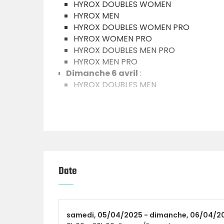
HYROX DOUBLES WOMEN
HYROX MEN
HYROX DOUBLES WOMEN PRO
HYROX WOMEN PRO
HYROX DOUBLES MEN PRO
HYROX MEN PRO
Dimanche 6 avril
:
HYROX DOUBLES MEN
HYROX WOMEN
HYROX DOUBLES MIXED
HYROX MEN’S RELAY
HYROX MIXED RELAY
HYROX WOMEN’S RELAY
Ce qui t’attend :
Date
L’écusson officiel HYROX pour chaque fin
Ton temps affiché en direct sur le table
Des résultats détaillés avec les temps 
samedi,
05/04/2025 -
dimanche,
06/04/2
Une cérémonie de remise des prix par g