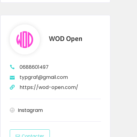
WOD Open
0688601497
typgraf@gmail.com
https://wod-open.com/
Instagram
Contacter