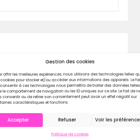
mpionnats du monde.
dant et après la course.
t partenaires.
fessionnelles de tes performances.
rience inoubliable. Prêt à relever le défi HYROX
Gestion des cookies
r offrir les meilleures expériences, nous utilisons des technologies telles q
 cookies pour stocker et/ou accéder aux informations des appareils. Le fai
consentir à ces technologies nous permettra de traiter des données telles
 le comportement de navigation ou les ID uniques sur ce site. Le fait de n
 consentir ou de retirer son consentement peut avoir un effet négatif sur
taines caractéristiques et fonctions.
Accepter
Refuser
Voir les préférenc
Politique de cookies