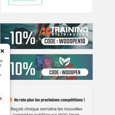
ue
t
e
es
Ne rate plus les prochaines compétitions !
Reçois chaque semaine les nouvelles
compètes publiées sur WOD Open.