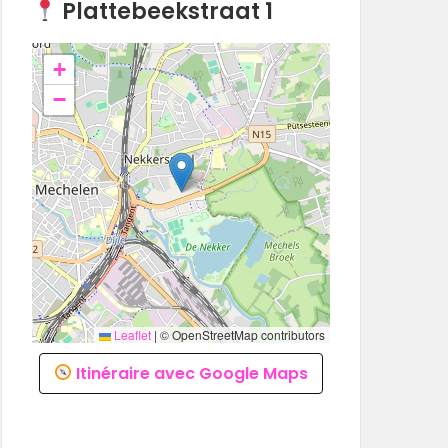
Plattebeekstraat 1
+
−
Leaflet
|
© OpenStreetMap contributors
Itinéraire avec Google Maps