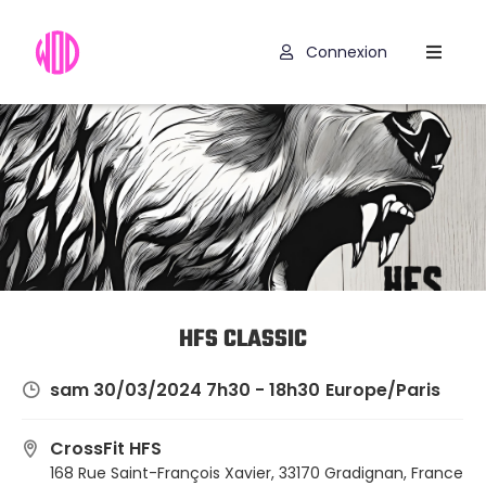
Connexion
Compétitions
Hyrox
Programmes
WOD
Exercices
Outils
HFS CLASSIC
Codes
sam 30/03/2024 7h30 - 18h30
Europe/Paris
Promo
CrossFit HFS
168 Rue Saint-François Xavier, 33170 Gradignan, France