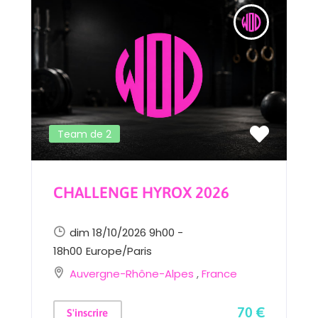
Team de 2
CHALLENGE HYROX 2026
dim 18/10/2026 9h00 -
18h00
Europe/Paris
Auvergne-Rhône-Alpes
,
France
70 €
S'inscrire