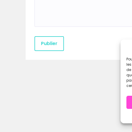
Pou
les
de 
que
pas
cer