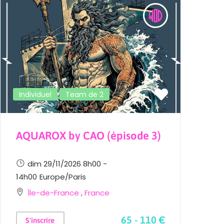
Individuel
Team de 2
AQUAROX by CAO (épisode 3)
L
E
dim 29/11/2026 8h00 -
14h00
Europe/Paris
Île-de-France
,
France
2
65 - 110 €
S'inscrire