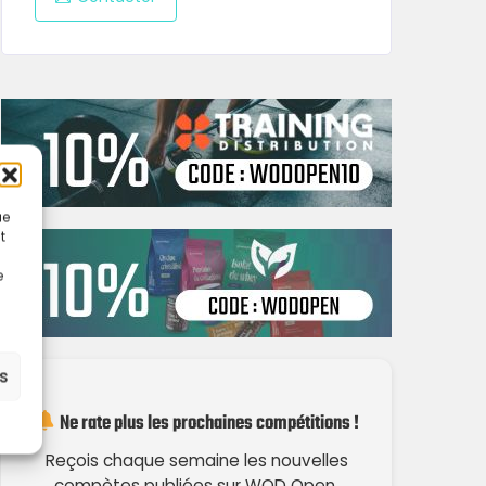
ue
t
e
es
Ne rate plus les prochaines compétitions !
Reçois chaque semaine les nouvelles
compètes publiées sur WOD Open.