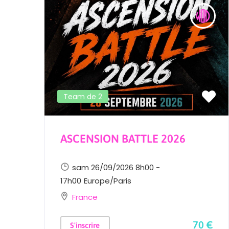
Team de 2
ASCENSION BATTLE 2026
sam 26/09/2026 8h00 -
17h00
Europe/Paris
France
 €
70 €
S'inscrire