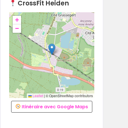
CrossFit Heiden
+
−
Leaflet
|
© OpenStreetMap contributors
Itinéraire avec Google Maps