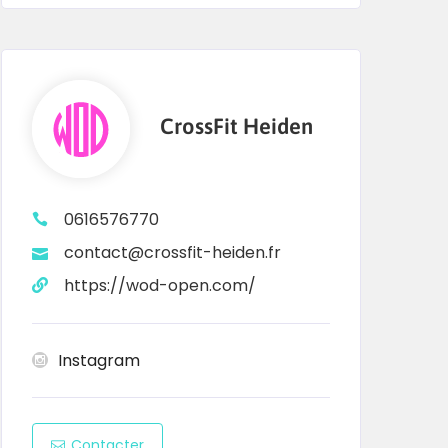
CrossFit Heiden
0616576770
contact@crossfit-heiden.fr
https://wod-open.com/
Instagram
Contacter