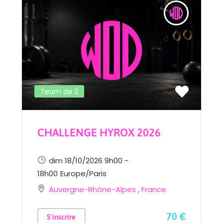
Team de 2
CHALLENGE HYROX 2026
dim 18/10/2026 9h00 -
18h00
Europe/Paris
Auvergne-Rhône-Alpes
,
France
70 €
S'inscrire