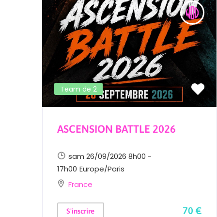
Team de 2
ASCENSION BATTLE 2026
sam 26/09/2026 8h00 -
17h00
Europe/Paris
France
 €
70 €
S'inscrire