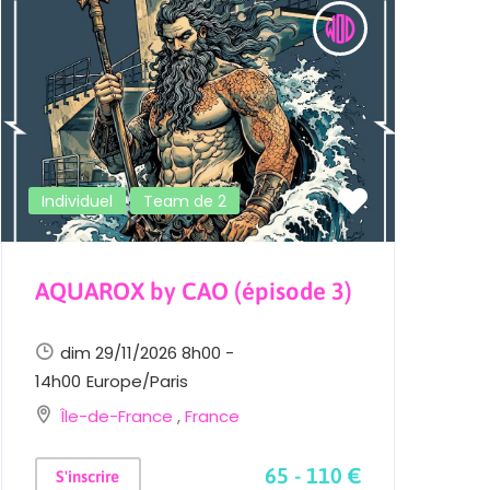
Individuel
Team de 2
AQUAROX by CAO (épisode 3)
L
E
dim 29/11/2026 8h00 -
14h00
Europe/Paris
Île-de-France
,
France
2
65 - 110 €
S'inscrire