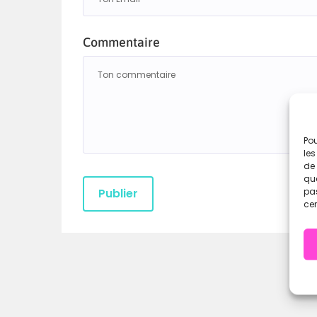
Commentaire
Pou
les
de 
que
pas
cer