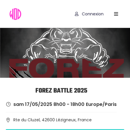
Connexion
Compétitions
Hyrox
Programmes
WOD
Exercices
Outils
FOREZ BATTLE 2025
Codes
sam 17/05/2025 8h00 - 18h00
Europe/Paris
Promo
Rte du Cluzel, 42600 Lézigneux, France