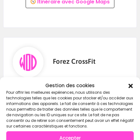
Itinéraire avec Google Maps
Forez CrossFit
Gestion des cookies
0618862934
Pour offrir les meilleures expériences, nous utilisons des
technologies telles que les cookies pour stocker et/ou accéder aux
forezcrossfit@gmail.com
informations des appareils. Le fait de consentir à ces technologies
nous permettra de traiter des données telles que le comportement
https://wod-open.com/
de navigation ou les ID uniques sur ce site. Le fait de ne pas
consentir ou de retirer son consentement peut avoir un effet négatif
sur certaines caractéristiques et fonctions.
Instagram
Accepter