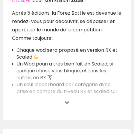
CrossFit
pour son Édition
2025
!
Après 5 éditions, la Forez Battle est devenue le
rendez-vous pour découvrir, se dépasser et
apprécier le monde de la compétition.
Comme toujours :
Chaque wod sera proposé en version RX et
Scaled
Un Wod pourra très bien fait en Scaled, si
quelque chose vous bloque, et tous les
autres en RX 🏋️
Un seul leaderboard par catégorie avec
prise en compte du niveau RX et scaled sur
le wod
Et pour le reste, on ne change pas une équipe
qui gagne :
Aucune qualification