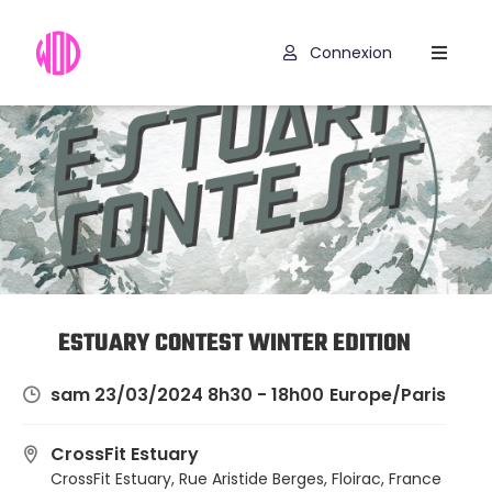
Connexion
Compétitions
Hyrox
Programmes
WOD
Exercices
Outils
ESTUARY CONTEST WINTER EDITION
Codes
sam 23/03/2024 8h30 - 18h00
Europe/Paris
Promo
CrossFit Estuary
CrossFit Estuary, Rue Aristide Berges, Floirac, France