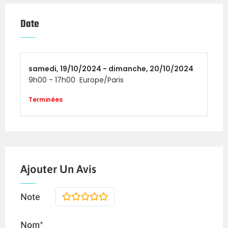
Comme chaque année, vous venez pour
Date
woder, vous allez woder
samedi,
19/10/2024 -
dimanche,
20/10/2024
9h00
-
17h00
Europe/Paris
Terminées
Ajouter Un Avis
Note
1
2
3
4
5
Nom*