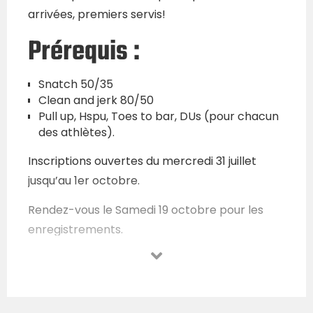
arrivées, premiers servis!
Prérequis :
Snatch 50/35
Clean and jerk 80/50
Pull up, Hspu, Toes to bar, DUs (pour chacun
des athlètes).
Inscriptions ouvertes du mercredi 31 juillet
jusqu’au 1er octobre.
Rendez-vous le Samedi 19 octobre pour les
enregistrements.
Début des Wods 10h jusqu’à 20h.
Pour le Dimanche 20, rendez vous 9h et
podium vers 17h.