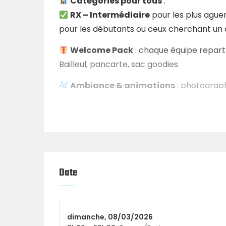
Catégories pour tous
:
RX – Intermédiaire
pour les plus aguer
pour les débutants ou ceux cherchant un d
Welcome Pack
: chaque équipe repart
Bailleul, pancarte, sac goodies.
Ambiance & animations
: photograph
ambiance festive, Patamobile pour la resta
entre copains.
Sponsors
: un grand merci à La Forêt e
Compétiteur dans l’âme ou juste là po
La
CrossFit Bailleul Battle est faite pour
Date
de communauté.
Rejoins-nous sur Facebook & Insta
dimanche,
08/03/2026
@crossfitbailleul