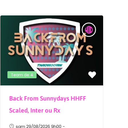
Team de 4
Back From Sunnydays HHFF
Scaled, Inter ou Rx
sam 29/08/2026 9h00 -