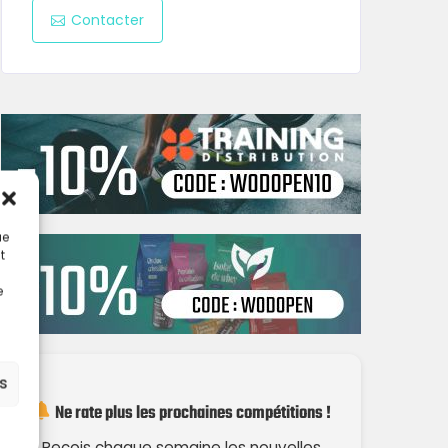
Contacter
ue
t
e
es
Ne rate plus les prochaines compétitions !
Reçois chaque semaine les nouvelles