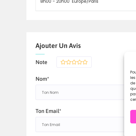
8h00
-
20h00
Europe/Paris
Ready to battle ?
Nous sommes prêts…
Ajouter Un Avis
Note
1
2
3
4
5
Pou
les
Nom*
de 
que
pas
cer
Ton Email*