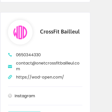
CrossFit Bailleul
0650344330
contact@onetcrossfitbailleul.co
m
https://wod-open.com/
Instagram