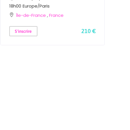
18h00
Europe/Paris
1
Île-de-France
,
France
210 €
S'inscrire