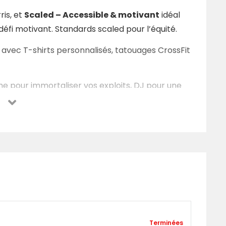
ris, et
Scaled – Accessible & motivant
idéal
éfi motivant. Standards scaled pour l’équité.
 avec T-shirts personnalisés, tatouages CrossFit
e pour immortaliser vos exploits, DJ pour une
uration, et Beer Route dès 11h pour trinquer
t aux partenaires locaux.
ur le plaisir ?
 toi.
Une journée de sport, de sueur, de rires et
gram
Terminées