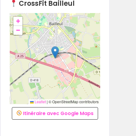
CrossFit Bailleul
+
−
Leaflet
|
© OpenStreetMap contributors
Itinéraire avec Google Maps