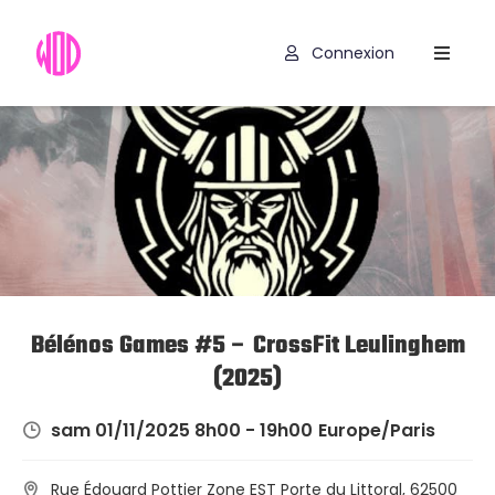
Connexion
Compétitions
Hyrox
Programmes
WOD
Exercices
Outils
Bélénos Games #5 – CrossFit Leulinghem
(2025)
Codes
Promo
sam 01/11/2025 8h00 - 19h00
Europe/Paris
Rue Édouard Pottier Zone EST Porte du Littoral, 62500