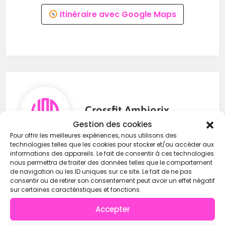
Itinéraire avec Google Maps
Crossfit Ambiorix
Gestion des cookies
Pour offrir les meilleures expériences, nous utilisons des
technologies telles que les cookies pour stocker et/ou accéder aux
informations des appareils. Le fait de consentir à ces technologies
+32471942804
nous permettra de traiter des données telles que le comportement
de navigation ou les ID uniques sur ce site. Le fait de ne pas
info@crossfitambiorix.be
consentir ou de retirer son consentement peut avoir un effet négatif
https://wod-open.com/
sur certaines caractéristiques et fonctions.
Accepter