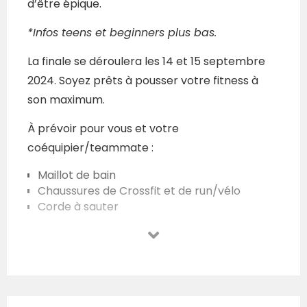
d’être épique.
*Infos teens et beginners plus bas.
La finale se déroulera les 14 et 15 septembre
2024. Soyez prêts à pousser votre fitness à
son maximum.
À prévoir pour vous et votre
coéquipier/teammate :
Maillot de bain
Chaussures de Crossfit et de run/vélo
Corde à sauter
Carte d’identité
Veuillez noter que l’enregistrement n’est
pas remboursable. Aucun changement ne
sera autorisé. Vous avez commencé cette
aventure ensemble, vous la finirez