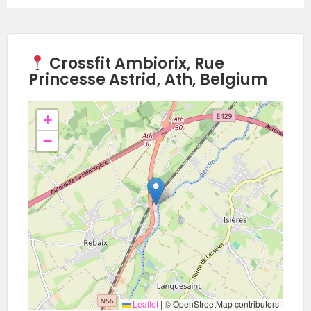
donne rendez-vous pour cette grande finale
2024, où nous pratiquerons un véritable
crossfit.
Crossfit Ambiorix, Rue
Princesse Astrid, Ath, Belgium
+
−
Leaflet
|
© OpenStreetMap contributors