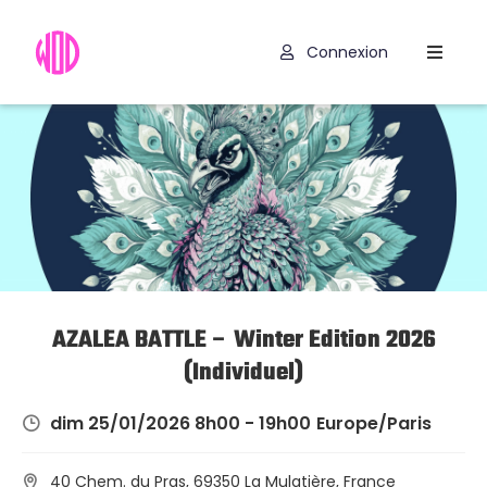
Connexion
Compétitions
Hyrox
Programmes
WOD
Exercices
Outils
AZALEA BATTLE – Winter Edition 2026
(Individuel)
Codes
Promo
dim 25/01/2026 8h00 - 19h00
Europe/Paris
40 Chem. du Pras, 69350 La Mulatière, France