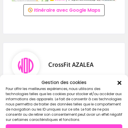
tes lifters et viens vivre une
Winter Edition
Itinéraire avec Google Maps
mémorable !
CrossFit AZALEA
Gestion des cookies
Pour offrir les meilleures expériences, nous utilisons des
0649663499
technologies telles que les cookies pour stocker et/ou accéder aux
informations des appareils. Le fait de consentir à ces technologies
contact@crossfitazalea.com
nous permettra de traiter des données telles que le comportement
de navigation ou les ID uniques sur ce site. Le fait de ne pas
https://wod-open.com/
consentir ou de retirer son consentement peut avoir un effet négatif
sur certaines caractéristiques et fonctions.