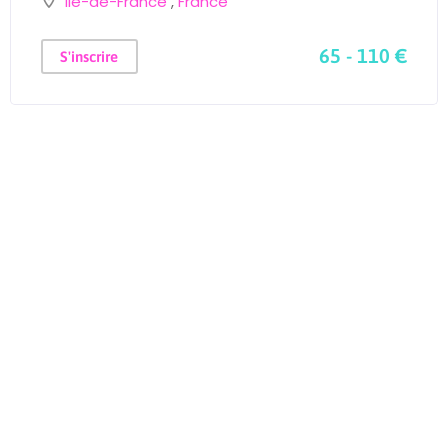
Île-de-France
,
France
65 - 110 €
S'inscrire