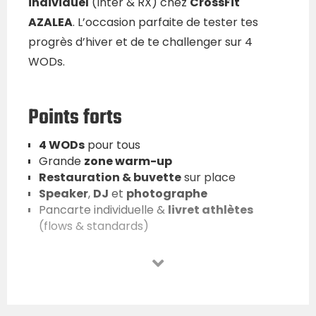
individuel
(Inter & RX) chez
CrossFit
AZALEA
. L’occasion parfaite de tester tes
progrès d’hiver et de te challenger sur 4
WODs.
Points forts
4 WODs
pour tous
Grande
zone warm-up
Restauration & buvette
sur place
Speaker
,
DJ
et
photographe
Pancarte individuelle &
livret athlètes
(flows & standards)
Standards – Inter