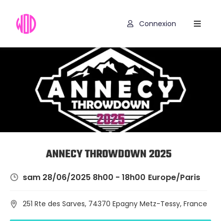
Connexion
Compétitions
Hyrox
Programmes
WOD
Exercices
Outils
ANNECY THROWDOWN 2025
Codes
sam 28/06/2025 8h00 - 18h00
Europe/Paris
Promo
251 Rte des Sarves, 74370 Epagny Metz-Tessy, France