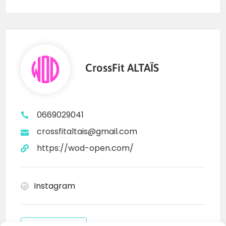
CrossFit ALTAÏS
0669029041
crossfitaltais@gmail.com
https://wod-open.com/
Instagram