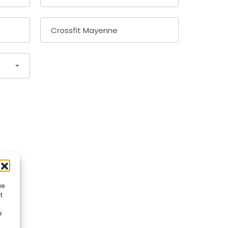
ue
t
e