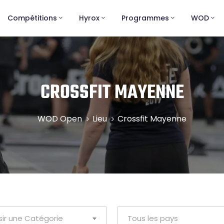
Compétitions
Hyrox
Programmes
WOD
CROSSFIT MAYENNE
WOD Open
Lieu
Crossfit Mayenne
sir une Catégorie
Tous les pays