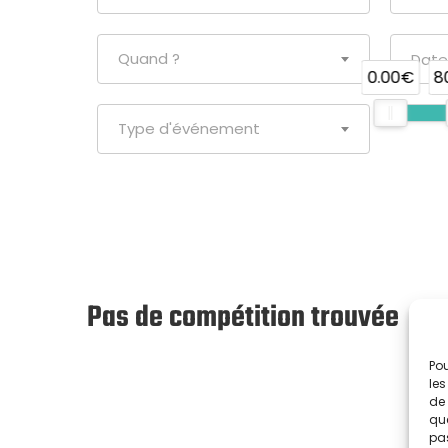
Quand ?
0.00€
8
Type d'événement
Pas de compétition trouvée
Pou
les
de 
que
pas